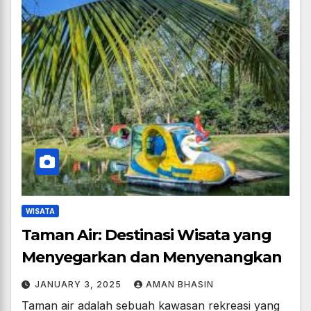
WISATA
Taman Air: Destinasi Wisata yang
Menyegarkan dan Menyenangkan
JANUARY 3, 2025
AMAN BHASIN
Taman air adalah sebuah kawasan rekreasi yang