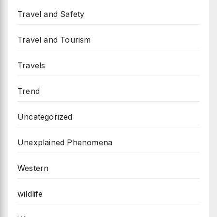
Travel and Safety
Travel and Tourism
Travels
Trend
Uncategorized
Unexplained Phenomena
Western
wildlife