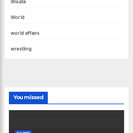
Wisata
World
world affairs
wrestling
You missed
KULINER