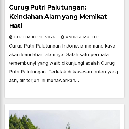
Curug Putri Palutungan:
Keindahan Alam yang Memikat
Hati
SEPTEMBER 11, 2025
ANDREA MÜLLER
Curug Putri Palutungan Indonesia memang kaya
akan keindahan alamnya. Salah satu permata
tersembunyi yang wajib dikunjungi adalah Curug
Putri Palutungan. Terletak di kawasan hutan yang
asri, air terjun ini menawarkan…