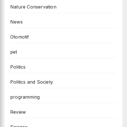
Nature Conservation
News
Otomotif
pet
Politics
Politics and Society
programming
Review