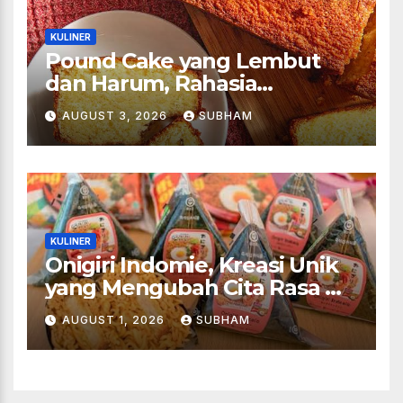
KULINER
Pound Cake yang Lembut
dan Harum, Rahasia
Kelezatan Kue Klasik yang
AUGUST 3, 2026
SUBHAM
Tak Pernah Kehilangan
Pesona
KULINER
Onigiri Indomie, Kreasi Unik
yang Mengubah Cita Rasa Mi
Favorit Menjadi Sajian
AUGUST 1, 2026
SUBHAM
Kekinian