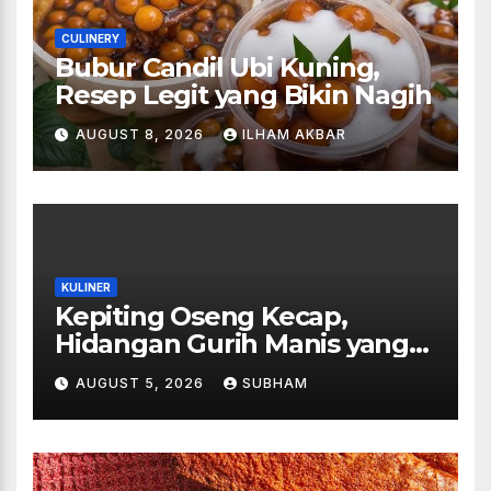
CULINERY
Bubur Candil Ubi Kuning,
Resep Legit yang Bikin Nagih
AUGUST 8, 2026
ILHAM AKBAR
KULINER
Kepiting Oseng Kecap,
Hidangan Gurih Manis yang
Selalu Menggugah Selera di
AUGUST 5, 2026
SUBHAM
Setiap Suapan