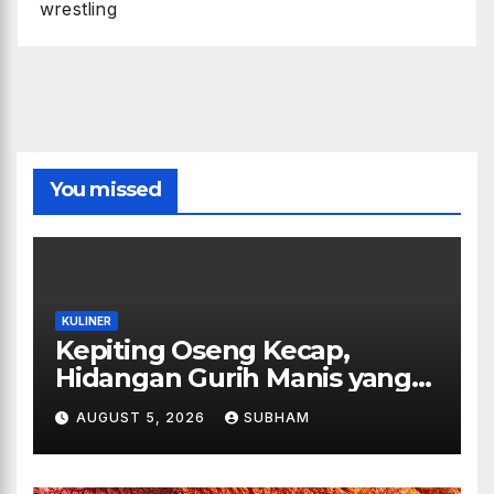
wrestling
You missed
KULINER
Kepiting Oseng Kecap,
Hidangan Gurih Manis yang
Selalu Menggugah Selera di
AUGUST 5, 2026
SUBHAM
Setiap Suapan