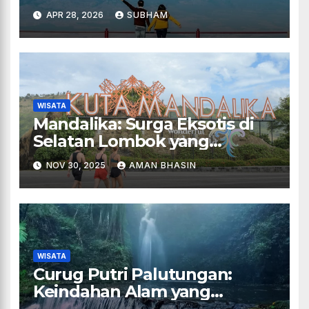
Menyembuhkan Lelah di
APR 28, 2026
SUBHAM
Dalam Kepala
WISATA
Mandalika: Surga Eksotis di
Selatan Lombok yang
Menggoda Setiap Petualang
NOV 30, 2025
AMAN BHASIN
WISATA
Curug Putri Palutungan:
Keindahan Alam yang
Memikat Hati