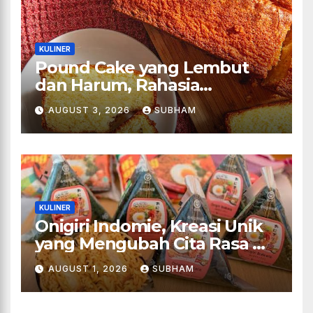
KULINER
Pound Cake yang Lembut
dan Harum, Rahasia
Kelezatan Kue Klasik yang
AUGUST 3, 2026
SUBHAM
Tak Pernah Kehilangan
Pesona
KULINER
Onigiri Indomie, Kreasi Unik
yang Mengubah Cita Rasa Mi
Favorit Menjadi Sajian
AUGUST 1, 2026
SUBHAM
Kekinian