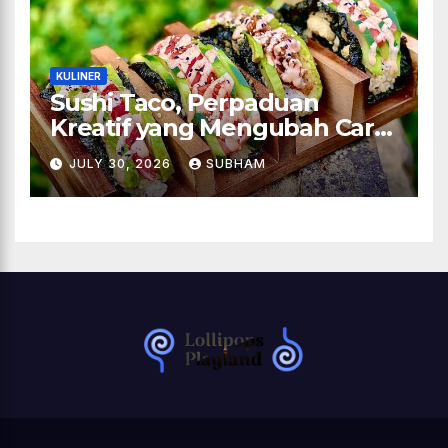
KULINER
Sushi Taco, Perpaduan
Kreatif yang Mengubah Cara
Menikmati Hidangan Favorit
JULY 30, 2026
SUBHAM