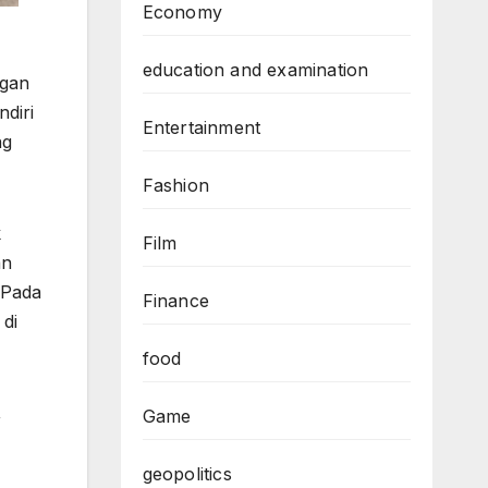
Economy
education and examination
ngan
diri
Entertainment
ng
Fashion
k
Film
an
 Pada
Finance
 di
food
,
Game
geopolitics