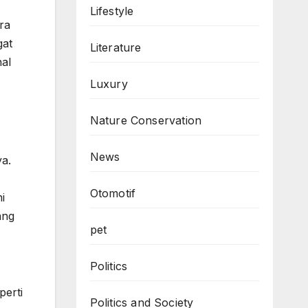
Lifestyle
ra
gat
Literature
nal
Luxury
Nature Conservation
News
ya.
Otomotif
i
ang
pet
Politics
perti
Politics and Society