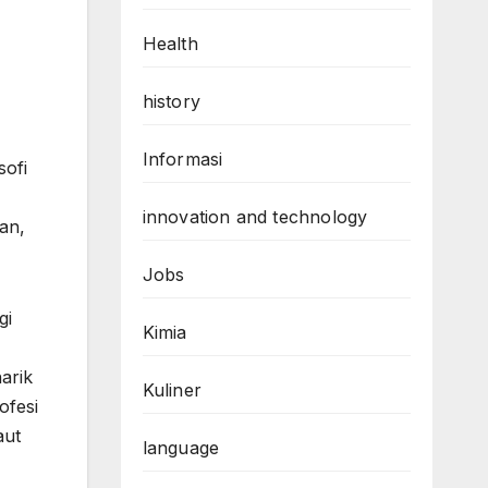
Health
history
Informasi
sofi
innovation and technology
an,
Jobs
gi
Kimia
arik
Kuliner
ofesi
aut
language