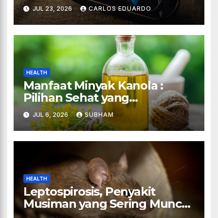
JUL 23, 2026
CARLOS EDUARDO
HEALTH
Manfaat Minyak Kanola :
Pilihan Sehat yang
Mengubah Cara Kita
JUL 6, 2026
SUBHAM
Memasak dan Menjaga
Tubuh
HEALTH
Leptospirosis, Penyakit
Musiman yang Sering Muncul
Saat Hujan