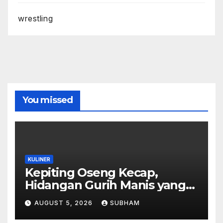
wrestling
You missed
KULINER
Kepiting Oseng Kecap,
Hidangan Gurih Manis yang
Selalu Menggugah Selera di
AUGUST 5, 2026
SUBHAM
Setiap Suapan