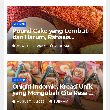
KULINER
Pound Cake yang Lembut
dan Harum, Rahasia
Kelezatan Kue Klasik yang
AUGUST 3, 2026
SUBHAM
Tak Pernah Kehilangan
Pesona
KULINER
Onigiri Indomie, Kreasi Unik
yang Mengubah Cita Rasa Mi
Favorit Menjadi Sajian
AUGUST 1, 2026
SUBHAM
Kekinian