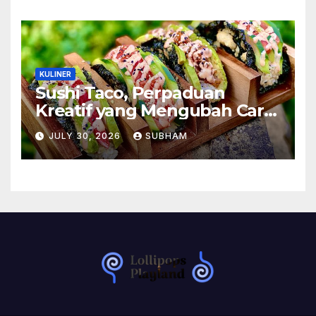
KULINER
Sushi Taco, Perpaduan
Kreatif yang Mengubah Cara
Menikmati Hidangan Favorit
JULY 30, 2026
SUBHAM