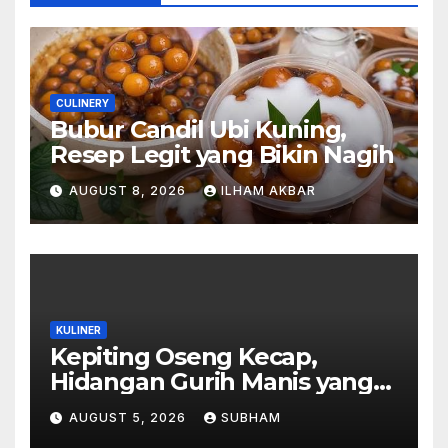
CULINERY
Bubur Candil Ubi Kuning,
Resep Legit yang Bikin Nagih
AUGUST 8, 2026
ILHAM AKBAR
KULINER
Kepiting Oseng Kecap,
Hidangan Gurih Manis yang
Selalu Menggugah Selera di
AUGUST 5, 2026
SUBHAM
Setiap Suapan