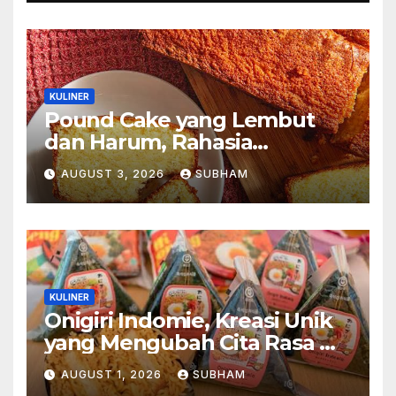
KULINER
Pound Cake yang Lembut
dan Harum, Rahasia
Kelezatan Kue Klasik yang
AUGUST 3, 2026
SUBHAM
Tak Pernah Kehilangan
Pesona
KULINER
Onigiri Indomie, Kreasi Unik
yang Mengubah Cita Rasa Mi
Favorit Menjadi Sajian
AUGUST 1, 2026
SUBHAM
Kekinian