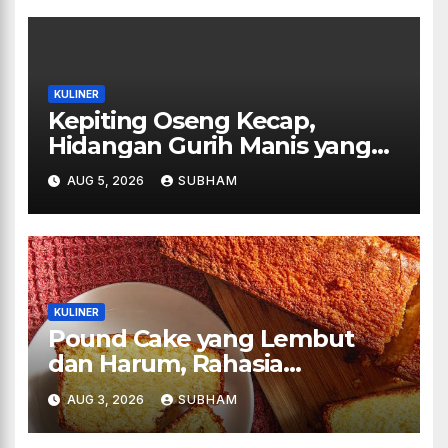
KULINER
Kepiting Oseng Kecap,
Hidangan Gurih Manis yang
Selalu Menggugah Selera di
AUG 5, 2026
SUBHAM
Setiap Suapan
KULINER
Pound Cake yang Lembut
dan Harum, Rahasia
Kelezatan Kue Klasik yang
AUG 3, 2026
SUBHAM
Tak Pernah Kehilangan
Pesona