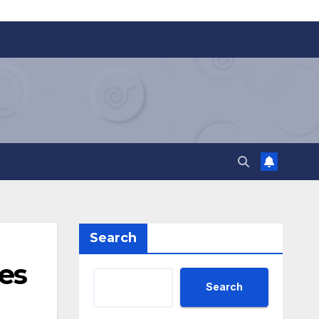
Search
ses
Search