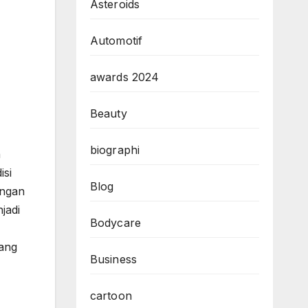
Asteroids
Automotif
awards 2024
Beauty
biographi
n
isi
Blog
engan
jadi
Bodycare
yang
Business
cartoon