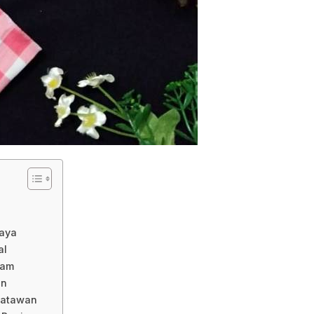
aya
al
gam
an
isatawan