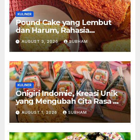
KULINER
Pound Cake yang Lembut
dan Harum, Rahasia
Kelezatan Kue Klasik yang
AUGUST 3, 2026
SUBHAM
Tak Pernah Kehilangan
Pesona
KULINER
Onigiri Indomie, Kreasi Unik
yang Mengubah Cita Rasa Mi
Favorit Menjadi Sajian
AUGUST 1, 2026
SUBHAM
Kekinian