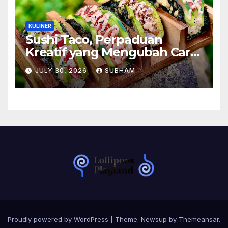
KULINER
Sushi Taco, Perpaduan
Kreatif yang Mengubah Cara
Menikmati Hidangan Favorit
JULY 30, 2026
SUBHAM
Proudly powered by WordPress
|
Theme:
Newsup
by
Themeansar
.