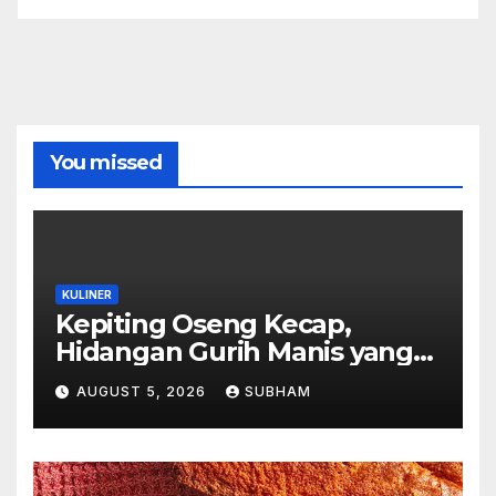
You missed
KULINER
Kepiting Oseng Kecap,
Hidangan Gurih Manis yang
Selalu Menggugah Selera di
AUGUST 5, 2026
SUBHAM
Setiap Suapan