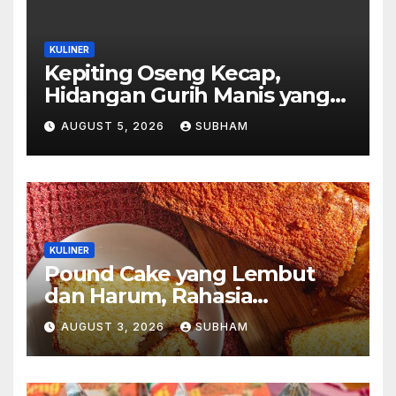
KULINER
Kepiting Oseng Kecap,
Hidangan Gurih Manis yang
Selalu Menggugah Selera di
AUGUST 5, 2026
SUBHAM
Setiap Suapan
KULINER
Pound Cake yang Lembut
dan Harum, Rahasia
Kelezatan Kue Klasik yang
AUGUST 3, 2026
SUBHAM
Tak Pernah Kehilangan
Pesona