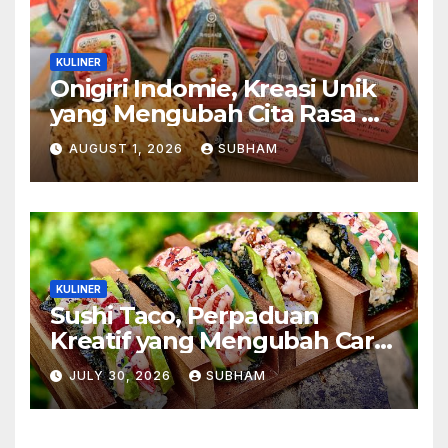
KULINER
Onigiri Indomie, Kreasi Unik
yang Mengubah Cita Rasa Mi
Favorit Menjadi Sajian
AUGUST 1, 2026
SUBHAM
Kekinian
KULINER
Sushi Taco, Perpaduan
Kreatif yang Mengubah Cara
Menikmati Hidangan Favorit
JULY 30, 2026
SUBHAM