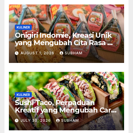
KULINER
Onigiri Indomie, Kreasi Unik
yang Mengubah Cita Rasa Mi
Favorit Menjadi Sajian
AUGUST 1, 2026
SUBHAM
Kekinian
KULINER
Sushi Taco, Perpaduan
Kreatif yang Mengubah Cara
Menikmati Hidangan Favorit
JULY 30, 2026
SUBHAM