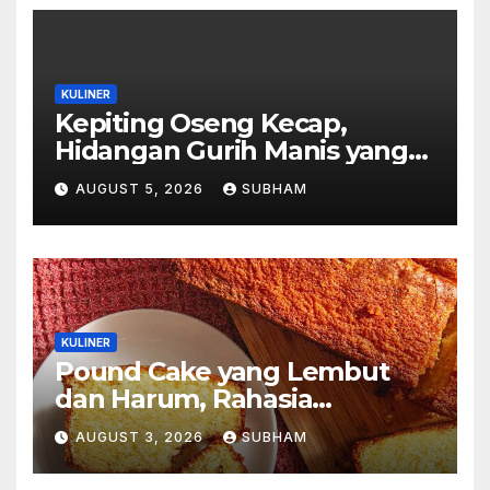
KULINER
Kepiting Oseng Kecap,
Hidangan Gurih Manis yang
Selalu Menggugah Selera di
AUGUST 5, 2026
SUBHAM
Setiap Suapan
KULINER
Pound Cake yang Lembut
dan Harum, Rahasia
Kelezatan Kue Klasik yang
AUGUST 3, 2026
SUBHAM
Tak Pernah Kehilangan
Pesona