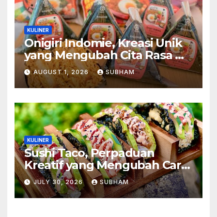
KULINER
Onigiri Indomie, Kreasi Unik
yang Mengubah Cita Rasa Mi
Favorit Menjadi Sajian
AUGUST 1, 2026
SUBHAM
Kekinian
KULINER
Sushi Taco, Perpaduan
Kreatif yang Mengubah Cara
Menikmati Hidangan Favorit
JULY 30, 2026
SUBHAM