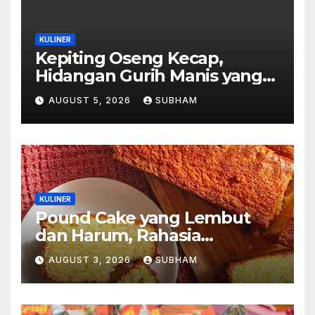
KULINER
Kepiting Oseng Kecap,
Hidangan Gurih Manis yang
Selalu Menggugah Selera di
AUGUST 5, 2026
SUBHAM
Setiap Suapan
KULINER
Pound Cake yang Lembut
dan Harum, Rahasia
Kelezatan Kue Klasik yang
AUGUST 3, 2026
SUBHAM
Tak Pernah Kehilangan
Pesona