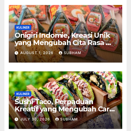
KULINER
Onigiri Indomie, Kreasi Unik
yang Mengubah Cita Rasa Mi
Favorit Menjadi Sajian
AUGUST 1, 2026
SUBHAM
Kekinian
KULINER
Sushi Taco, Perpaduan
Kreatif yang Mengubah Cara
Menikmati Hidangan Favorit
JULY 30, 2026
SUBHAM