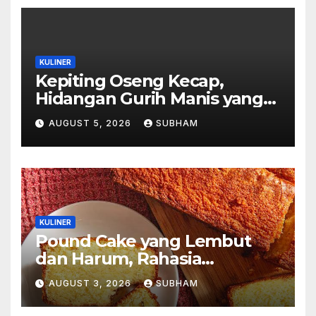
KULINER
Kepiting Oseng Kecap,
Hidangan Gurih Manis yang
Selalu Menggugah Selera di
AUGUST 5, 2026
SUBHAM
Setiap Suapan
KULINER
Pound Cake yang Lembut
dan Harum, Rahasia
Kelezatan Kue Klasik yang
AUGUST 3, 2026
SUBHAM
Tak Pernah Kehilangan
Pesona