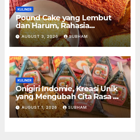
KULINER
Pound Cake yang Lembut
dan Harum, Rahasia
Kelezatan Kue Klasik yang
AUGUST 3, 2026
SUBHAM
Tak Pernah Kehilangan
Pesona
KULINER
Onigiri Indomie, Kreasi Unik
yang Mengubah Cita Rasa Mi
Favorit Menjadi Sajian
AUGUST 1, 2026
SUBHAM
Kekinian