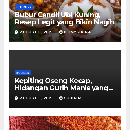
CULINERY
Bubur Candil Ubi Kuning,
Resep Legit yang Bikin Nagih
AUGUST 8, 2026
ILHAM AKBAR
KULINER
Kepiting Oseng Kecap,
Hidangan Gurih Manis yang
Selalu Menggugah Selera di
AUGUST 5, 2026
SUBHAM
Setiap Suapan