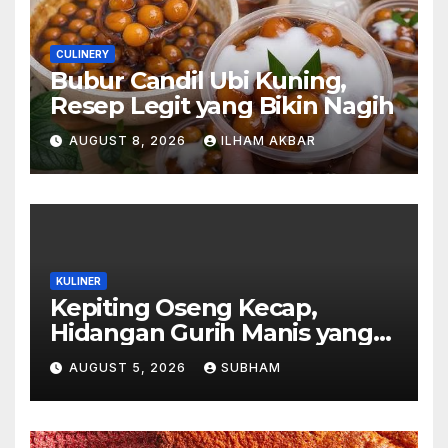
CULINERY
Bubur Candil Ubi Kuning,
Resep Legit yang Bikin Nagih
AUGUST 8, 2026
ILHAM AKBAR
KULINER
Kepiting Oseng Kecap,
Hidangan Gurih Manis yang
Selalu Menggugah Selera di
AUGUST 5, 2026
SUBHAM
Setiap Suapan