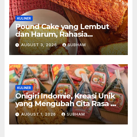
KULINER
Pound Cake yang Lembut
dan Harum, Rahasia
Kelezatan Kue Klasik yang
AUGUST 3, 2026
SUBHAM
Tak Pernah Kehilangan
Pesona
KULINER
Onigiri Indomie, Kreasi Unik
yang Mengubah Cita Rasa Mi
Favorit Menjadi Sajian
AUGUST 1, 2026
SUBHAM
Kekinian