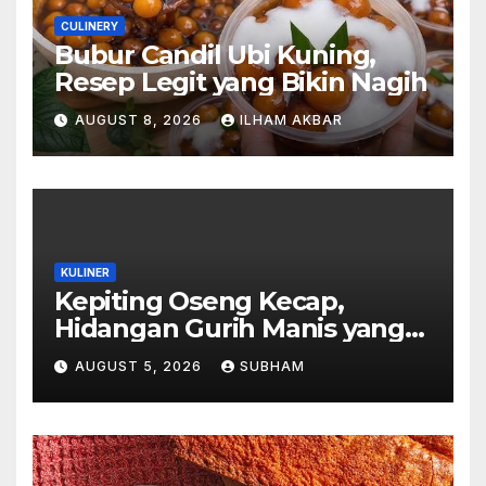
CULINERY
Bubur Candil Ubi Kuning,
Resep Legit yang Bikin Nagih
AUGUST 8, 2026
ILHAM AKBAR
KULINER
Kepiting Oseng Kecap,
Hidangan Gurih Manis yang
Selalu Menggugah Selera di
AUGUST 5, 2026
SUBHAM
Setiap Suapan