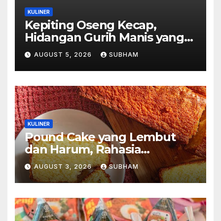
KULINER
Kepiting Oseng Kecap,
Hidangan Gurih Manis yang
Selalu Menggugah Selera di
AUGUST 5, 2026
SUBHAM
Setiap Suapan
KULINER
Pound Cake yang Lembut
dan Harum, Rahasia
Kelezatan Kue Klasik yang
AUGUST 3, 2026
SUBHAM
Tak Pernah Kehilangan
Pesona