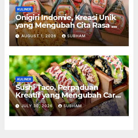
KULINER
Onigiri Indomie, Kreasi Unik
yang Mengubah Cita Rasa Mi
Favorit Menjadi Sajian
AUGUST 1, 2026
SUBHAM
Kekinian
KULINER
Sushi Taco, Perpaduan
Kreatif yang Mengubah Cara
Menikmati Hidangan Favorit
JULY 30, 2026
SUBHAM