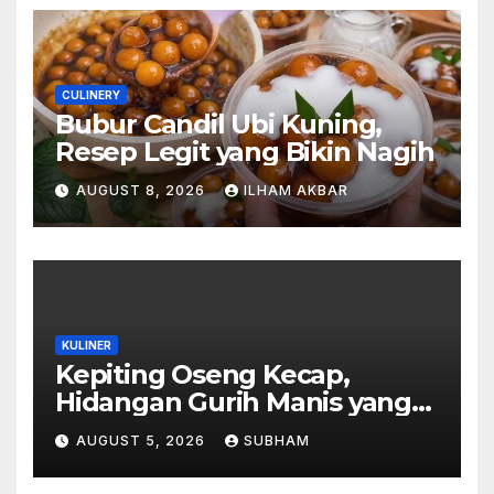
CULINERY
Bubur Candil Ubi Kuning,
Resep Legit yang Bikin Nagih
AUGUST 8, 2026
ILHAM AKBAR
KULINER
Kepiting Oseng Kecap,
Hidangan Gurih Manis yang
Selalu Menggugah Selera di
AUGUST 5, 2026
SUBHAM
Setiap Suapan