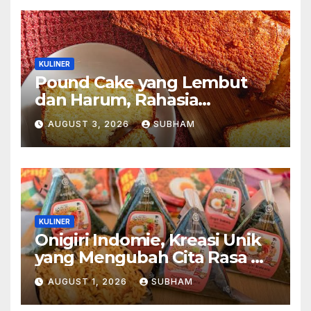
KULINER
Pound Cake yang Lembut
dan Harum, Rahasia
Kelezatan Kue Klasik yang
AUGUST 3, 2026
SUBHAM
Tak Pernah Kehilangan
Pesona
KULINER
Onigiri Indomie, Kreasi Unik
yang Mengubah Cita Rasa Mi
Favorit Menjadi Sajian
AUGUST 1, 2026
SUBHAM
Kekinian