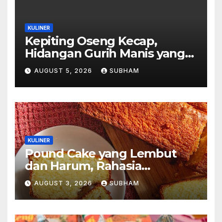
KULINER
Kepiting Oseng Kecap,
Hidangan Gurih Manis yang
Selalu Menggugah Selera di
AUGUST 5, 2026
SUBHAM
Setiap Suapan
KULINER
Pound Cake yang Lembut
dan Harum, Rahasia
Kelezatan Kue Klasik yang
AUGUST 3, 2026
SUBHAM
Tak Pernah Kehilangan
Pesona