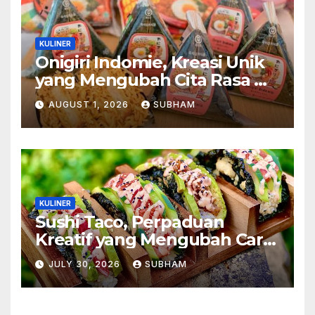
KULINER
Onigiri Indomie, Kreasi Unik
yang Mengubah Cita Rasa Mi
Favorit Menjadi Sajian
AUGUST 1, 2026
SUBHAM
Kekinian
KULINER
Sushi Taco, Perpaduan
Kreatif yang Mengubah Cara
Menikmati Hidangan Favorit
JULY 30, 2026
SUBHAM