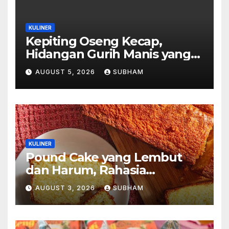
KULINER
Kepiting Oseng Kecap,
Hidangan Gurih Manis yang
Selalu Menggugah Selera di
AUGUST 5, 2026
SUBHAM
Setiap Suapan
KULINER
Pound Cake yang Lembut
dan Harum, Rahasia
Kelezatan Kue Klasik yang
AUGUST 3, 2026
SUBHAM
Tak Pernah Kehilangan
Pesona