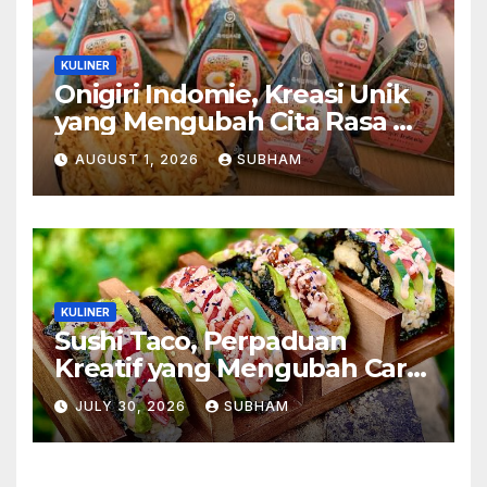
KULINER
Onigiri Indomie, Kreasi Unik
yang Mengubah Cita Rasa Mi
Favorit Menjadi Sajian
AUGUST 1, 2026
SUBHAM
Kekinian
KULINER
Sushi Taco, Perpaduan
Kreatif yang Mengubah Cara
Menikmati Hidangan Favorit
JULY 30, 2026
SUBHAM