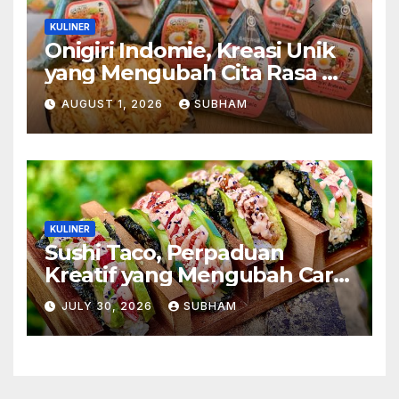
KULINER
Onigiri Indomie, Kreasi Unik
yang Mengubah Cita Rasa Mi
Favorit Menjadi Sajian
AUGUST 1, 2026
SUBHAM
Kekinian
KULINER
Sushi Taco, Perpaduan
Kreatif yang Mengubah Cara
Menikmati Hidangan Favorit
JULY 30, 2026
SUBHAM