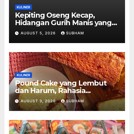
KULINER
Kepiting Oseng Kecap,
Hidangan Gurih Manis yang
Selalu Menggugah Selera di
AUGUST 5, 2026
SUBHAM
Setiap Suapan
KULINER
Pound Cake yang Lembut
dan Harum, Rahasia
Kelezatan Kue Klasik yang
AUGUST 3, 2026
SUBHAM
Tak Pernah Kehilangan
Pesona