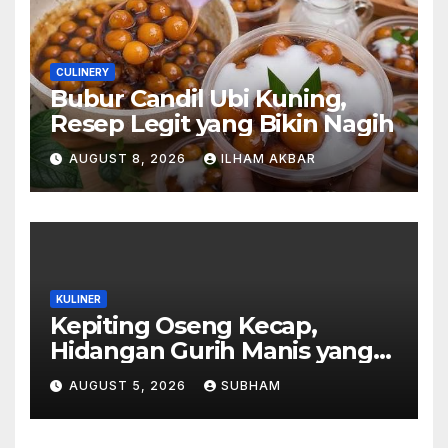
CULINERY
Bubur Candil Ubi Kuning,
Resep Legit yang Bikin Nagih
AUGUST 8, 2026
ILHAM AKBAR
KULINER
Kepiting Oseng Kecap,
Hidangan Gurih Manis yang
Selalu Menggugah Selera di
AUGUST 5, 2026
SUBHAM
Setiap Suapan