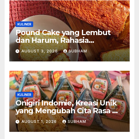
KULINER
Pound Cake yang Lembut
dan Harum, Rahasia
Kelezatan Kue Klasik yang
AUGUST 3, 2026
SUBHAM
Tak Pernah Kehilangan
Pesona
KULINER
Onigiri Indomie, Kreasi Unik
yang Mengubah Cita Rasa Mi
Favorit Menjadi Sajian
AUGUST 1, 2026
SUBHAM
Kekinian