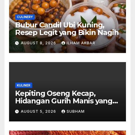
CULINERY
Bubur Candil Ubi Kuning,
Resep Legit yang Bikin Nagih
AUGUST 8, 2026
ILHAM AKBAR
KULINER
Kepiting Oseng Kecap,
Hidangan Gurih Manis yang
Selalu Menggugah Selera di
AUGUST 5, 2026
SUBHAM
Setiap Suapan