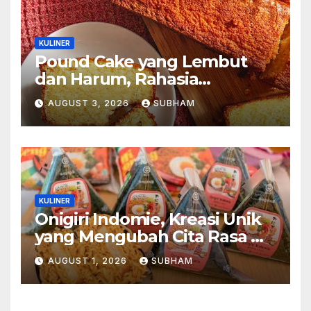
KULINER
Pound Cake yang Lembut
dan Harum, Rahasia
Kelezatan Kue Klasik yang
AUGUST 3, 2026
SUBHAM
Tak Pernah Kehilangan
Pesona
KULINER
Onigiri Indomie, Kreasi Unik
yang Mengubah Cita Rasa Mi
Favorit Menjadi Sajian
AUGUST 1, 2026
SUBHAM
Kekinian