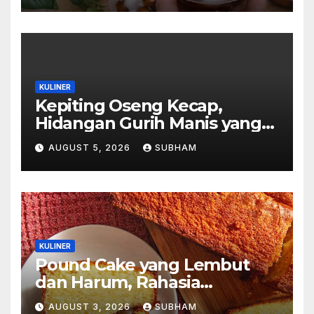
KULINER
Kepiting Oseng Kecap,
Hidangan Gurih Manis yang
Selalu Menggugah Selera di
AUGUST 5, 2026
SUBHAM
Setiap Suapan
KULINER
Pound Cake yang Lembut
dan Harum, Rahasia
Kelezatan Kue Klasik yang
AUGUST 3, 2026
SUBHAM