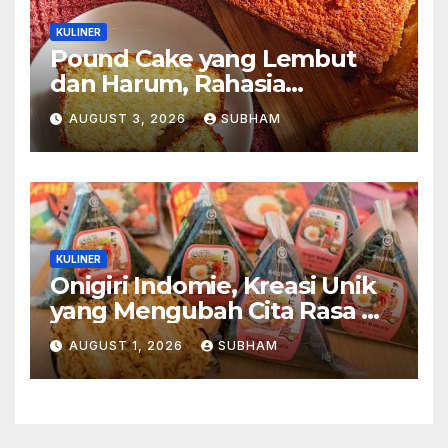
KULINER
Pound Cake yang Lembut
dan Harum, Rahasia
Kelezatan Kue Klasik yang
AUGUST 3, 2026
SUBHAM
Tak Pernah Kehilangan
Pesona
KULINER
Onigiri Indomie, Kreasi Unik
yang Mengubah Cita Rasa Mi
Favorit Menjadi Sajian
AUGUST 1, 2026
SUBHAM
Kekinian