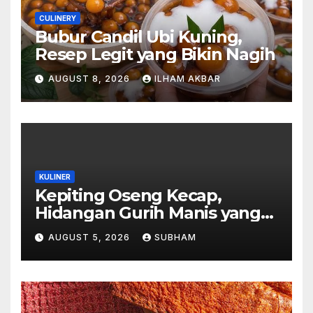
CULINERY
Bubur Candil Ubi Kuning,
Resep Legit yang Bikin Nagih
AUGUST 8, 2026
ILHAM AKBAR
KULINER
Kepiting Oseng Kecap,
Hidangan Gurih Manis yang
Selalu Menggugah Selera di
AUGUST 5, 2026
SUBHAM
Setiap Suapan