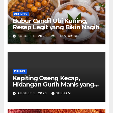
CULINERY
Bubur Candil Ubi Kuning,
Resep Legit yang Bikin Nagih
AUGUST 8, 2026
ILHAM AKBAR
KULINER
Kepiting Oseng Kecap,
Hidangan Gurih Manis yang
Selalu Menggugah Selera di
AUGUST 5, 2026
SUBHAM
Setiap Suapan