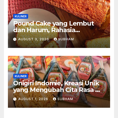
KULINER
Pound Cake yang Lembut
dan Harum, Rahasia
Kelezatan Kue Klasik yang
AUGUST 3, 2026
SUBHAM
Tak Pernah Kehilangan
Pesona
KULINER
Onigiri Indomie, Kreasi Unik
yang Mengubah Cita Rasa Mi
Favorit Menjadi Sajian
AUGUST 1, 2026
SUBHAM
Kekinian