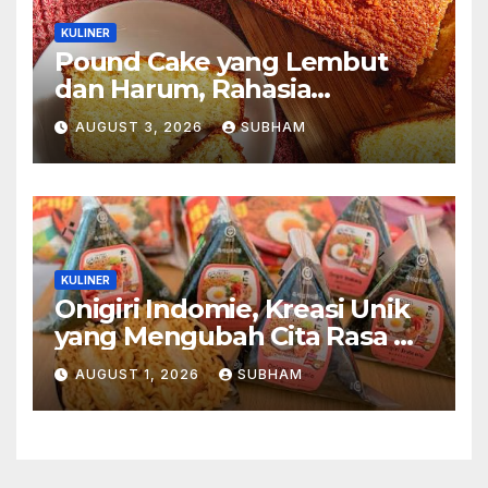
KULINER
Pound Cake yang Lembut
dan Harum, Rahasia
Kelezatan Kue Klasik yang
AUGUST 3, 2026
SUBHAM
Tak Pernah Kehilangan
Pesona
KULINER
Onigiri Indomie, Kreasi Unik
yang Mengubah Cita Rasa Mi
Favorit Menjadi Sajian
AUGUST 1, 2026
SUBHAM
Kekinian