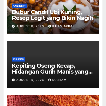
CULINERY
Bubur Candil Ubi Kuning,
Resep Legit yang Bikin Nagih
AUGUST 8, 2026
ILHAM AKBAR
KULINER
Kepiting Oseng Kecap,
Hidangan Gurih Manis yang
Selalu Menggugah Selera di
AUGUST 5, 2026
SUBHAM
Setiap Suapan