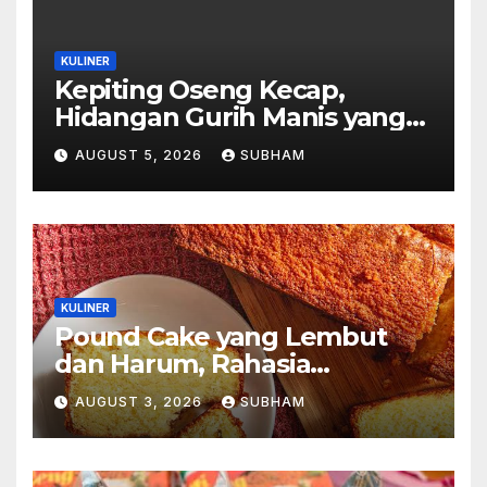
KULINER
Kepiting Oseng Kecap,
Hidangan Gurih Manis yang
Selalu Menggugah Selera di
AUGUST 5, 2026
SUBHAM
Setiap Suapan
KULINER
Pound Cake yang Lembut
dan Harum, Rahasia
Kelezatan Kue Klasik yang
AUGUST 3, 2026
SUBHAM
Tak Pernah Kehilangan
Pesona