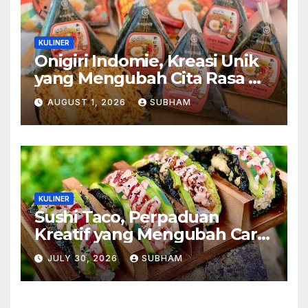
KULINER
Onigiri Indomie, Kreasi Unik
yang Mengubah Cita Rasa Mi
Favorit Menjadi Sajian
AUGUST 1, 2026
SUBHAM
Kekinian
KULINER
Sushi Taco, Perpaduan
Kreatif yang Mengubah Cara
Menikmati Hidangan Favorit
JULY 30, 2026
SUBHAM