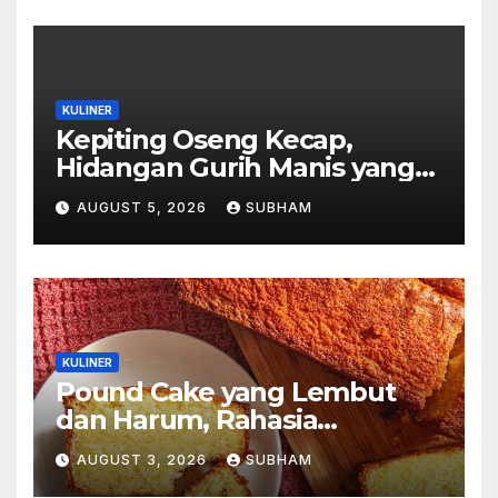
KULINER
Kepiting Oseng Kecap,
Hidangan Gurih Manis yang
Selalu Menggugah Selera di
AUGUST 5, 2026
SUBHAM
Setiap Suapan
KULINER
Pound Cake yang Lembut
dan Harum, Rahasia
Kelezatan Kue Klasik yang
AUGUST 3, 2026
SUBHAM
Tak Pernah Kehilangan