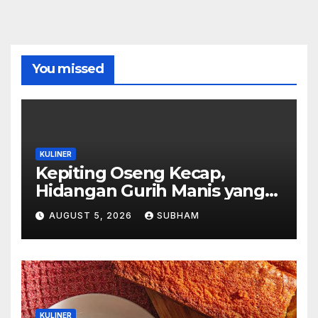
You missed
KULINER
Kepiting Oseng Kecap,
Hidangan Gurih Manis yang
Selalu Menggugah Selera di
AUGUST 5, 2026
SUBHAM
Setiap Suapan
KULINER