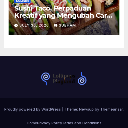
KULINER
Sushi Taco, Perpaduan
Kreatif yang Mengubah Cara
Menikmati Hidangan Favorit
JULY 30, 2026
SUBHAM
Proudly powered by WordPress
|
Theme:
Newsup
by
Themeansar
.
Home
Privacy Policy
Terms and Conditions