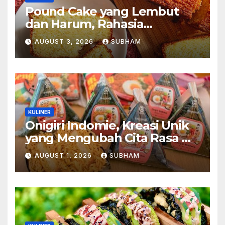
Pound Cake yang Lembut
dan Harum, Rahasia
Kelezatan Kue Klasik yang
AUGUST 3, 2026
SUBHAM
Tak Pernah Kehilangan
Pesona
KULINER
Onigiri Indomie, Kreasi Unik
yang Mengubah Cita Rasa Mi
Favorit Menjadi Sajian
AUGUST 1, 2026
SUBHAM
Kekinian