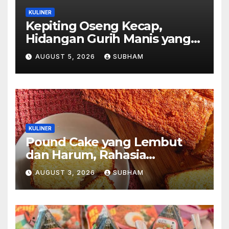
KULINER
Kepiting Oseng Kecap,
Hidangan Gurih Manis yang
Selalu Menggugah Selera di
AUGUST 5, 2026
SUBHAM
Setiap Suapan
KULINER
Pound Cake yang Lembut
dan Harum, Rahasia
Kelezatan Kue Klasik yang
AUGUST 3, 2026
SUBHAM
Tak Pernah Kehilangan
Pesona