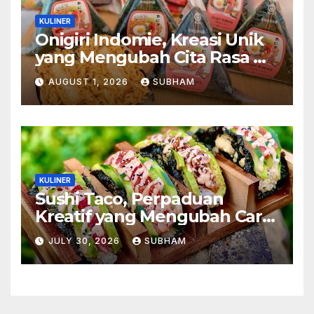
KULINER
Onigiri Indomie, Kreasi Unik
yang Mengubah Cita Rasa Mi
Favorit Menjadi Sajian
AUGUST 1, 2026
SUBHAM
Kekinian
KULINER
Sushi Taco, Perpaduan
Kreatif yang Mengubah Cara
Menikmati Hidangan Favorit
JULY 30, 2026
SUBHAM