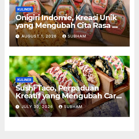
KULINER
Onigiri Indomie, Kreasi Unik
yang Mengubah Cita Rasa Mi
Favorit Menjadi Sajian
AUGUST 1, 2026
SUBHAM
Kekinian
KULINER
Sushi Taco, Perpaduan
Kreatif yang Mengubah Cara
Menikmati Hidangan Favorit
JULY 30, 2026
SUBHAM