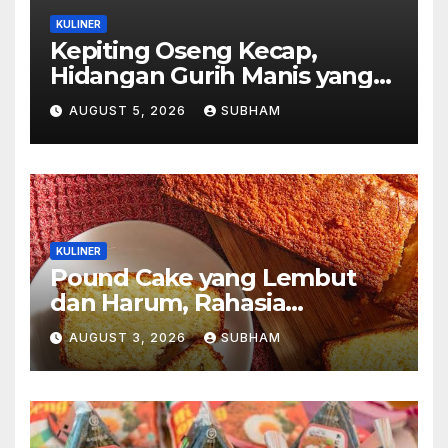
KULINER
Kepiting Oseng Kecap,
Hidangan Gurih Manis yang
Selalu Menggugah Selera di
AUGUST 5, 2026
SUBHAM
Setiap Suapan
KULINER
Pound Cake yang Lembut
dan Harum, Rahasia
Kelezatan Kue Klasik yang
AUGUST 3, 2026
SUBHAM
Tak Pernah Kehilangan
Pesona