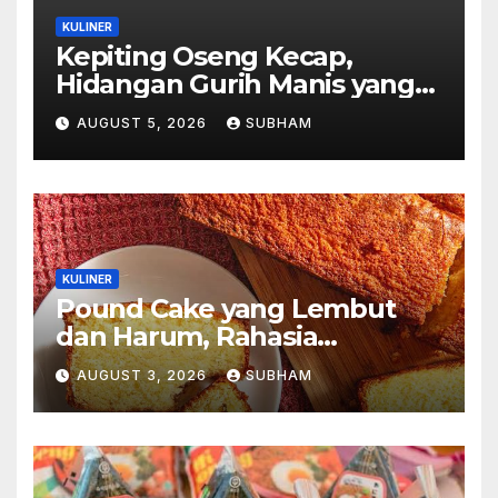
KULINER
Kepiting Oseng Kecap,
Hidangan Gurih Manis yang
Selalu Menggugah Selera di
AUGUST 5, 2026
SUBHAM
Setiap Suapan
KULINER
Pound Cake yang Lembut
dan Harum, Rahasia
Kelezatan Kue Klasik yang
AUGUST 3, 2026
SUBHAM
Tak Pernah Kehilangan
Pesona