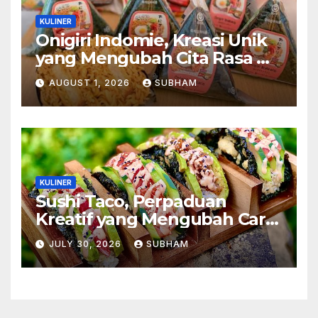
KULINER
Onigiri Indomie, Kreasi Unik
yang Mengubah Cita Rasa Mi
Favorit Menjadi Sajian
AUGUST 1, 2026
SUBHAM
Kekinian
KULINER
Sushi Taco, Perpaduan
Kreatif yang Mengubah Cara
Menikmati Hidangan Favorit
JULY 30, 2026
SUBHAM