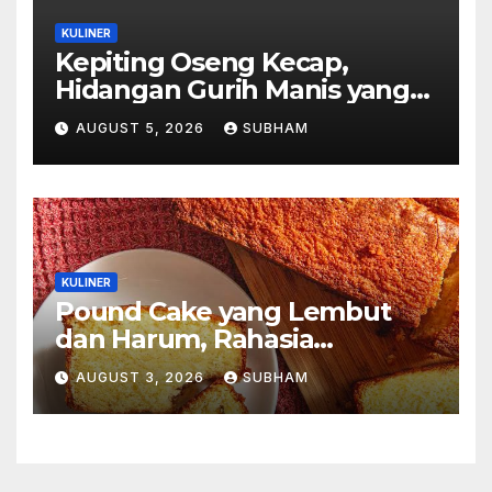
KULINER
Kepiting Oseng Kecap,
Hidangan Gurih Manis yang
Selalu Menggugah Selera di
AUGUST 5, 2026
SUBHAM
Setiap Suapan
KULINER
Pound Cake yang Lembut
dan Harum, Rahasia
Kelezatan Kue Klasik yang
AUGUST 3, 2026
SUBHAM
Tak Pernah Kehilangan
Pesona