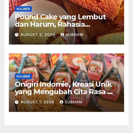
KULINER
Pound Cake yang Lembut
dan Harum, Rahasia
Kelezatan Kue Klasik yang
AUGUST 3, 2026
SUBHAM
Tak Pernah Kehilangan
Pesona
KULINER
Onigiri Indomie, Kreasi Unik
yang Mengubah Cita Rasa Mi
Favorit Menjadi Sajian
AUGUST 1, 2026
SUBHAM
Kekinian