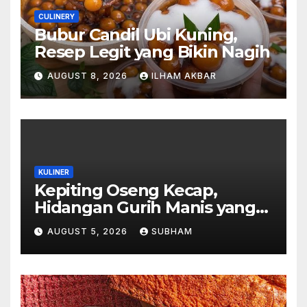
CULINERY
Bubur Candil Ubi Kuning,
Resep Legit yang Bikin Nagih
AUGUST 8, 2026
ILHAM AKBAR
KULINER
Kepiting Oseng Kecap,
Hidangan Gurih Manis yang
Selalu Menggugah Selera di
AUGUST 5, 2026
SUBHAM
Setiap Suapan