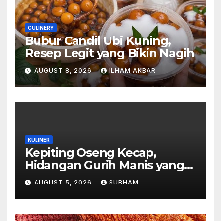
CULINERY
Bubur Candil Ubi Kuning,
Resep Legit yang Bikin Nagih
AUGUST 8, 2026
ILHAM AKBAR
KULINER
Kepiting Oseng Kecap,
Hidangan Gurih Manis yang
Selalu Menggugah Selera di
AUGUST 5, 2026
SUBHAM
Setiap Suapan