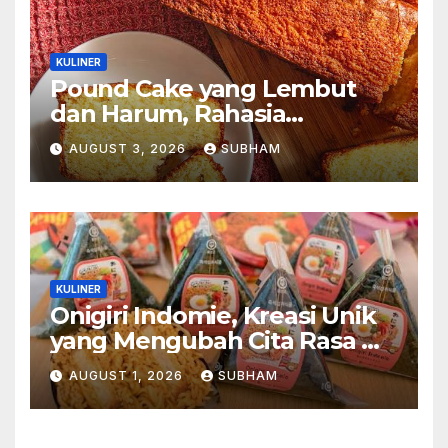
KULINER
Pound Cake yang Lembut
dan Harum, Rahasia
Kelezatan Kue Klasik yang
AUGUST 3, 2026
SUBHAM
Tak Pernah Kehilangan
Pesona
KULINER
Onigiri Indomie, Kreasi Unik
yang Mengubah Cita Rasa Mi
Favorit Menjadi Sajian
AUGUST 1, 2026
SUBHAM
Kekinian