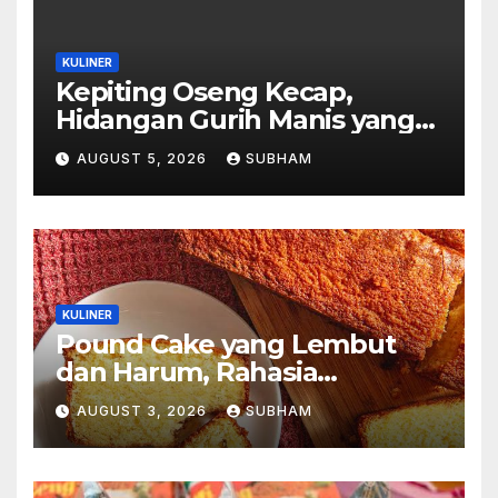
KULINER
Kepiting Oseng Kecap,
Hidangan Gurih Manis yang
Selalu Menggugah Selera di
AUGUST 5, 2026
SUBHAM
Setiap Suapan
KULINER
Pound Cake yang Lembut
dan Harum, Rahasia
Kelezatan Kue Klasik yang
AUGUST 3, 2026
SUBHAM
Tak Pernah Kehilangan
Pesona