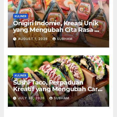
KULINER
Onigiri Indomie, Kreasi Unik
yang Mengubah Cita Rasa Mi
Favorit Menjadi Sajian
AUGUST 1, 2026
SUBHAM
Kekinian
KULINER
Sushi Taco, Perpaduan
Kreatif yang Mengubah Cara
Menikmati Hidangan Favorit
JULY 30, 2026
SUBHAM