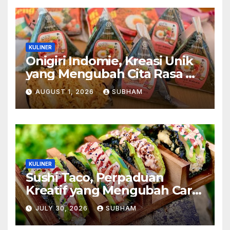
KULINER
Onigiri Indomie, Kreasi Unik
yang Mengubah Cita Rasa Mi
Favorit Menjadi Sajian
AUGUST 1, 2026
SUBHAM
Kekinian
KULINER
Sushi Taco, Perpaduan
Kreatif yang Mengubah Cara
Menikmati Hidangan Favorit
JULY 30, 2026
SUBHAM