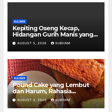
KULINER
Kepiting Oseng Kecap,
Hidangan Gurih Manis yang
Selalu Menggugah Selera di
AUGUST 5, 2026
SUBHAM
Setiap Suapan
KULINER
Pound Cake yang Lembut
dan Harum, Rahasia
Kelezatan Kue Klasik yang
AUGUST 3, 2026
SUBHAM
Tak Pernah Kehilangan
Pesona