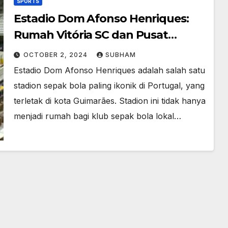
SPORTS
Estadio Dom Afonso Henriques:
Rumah Vitória SC dan Pusat
Kegiatan Sepak Bola Portugal
OCTOBER 2, 2024
SUBHAM
Estadio Dom Afonso Henriques adalah salah satu
stadion sepak bola paling ikonik di Portugal, yang
terletak di kota Guimarães. Stadion ini tidak hanya
menjadi rumah bagi klub sepak bola lokal…