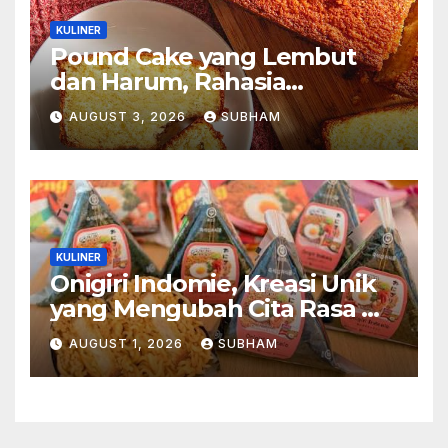
KULINER
Pound Cake yang Lembut
dan Harum, Rahasia
Kelezatan Kue Klasik yang
AUGUST 3, 2026
SUBHAM
Tak Pernah Kehilangan
Pesona
KULINER
Onigiri Indomie, Kreasi Unik
yang Mengubah Cita Rasa Mi
Favorit Menjadi Sajian
AUGUST 1, 2026
SUBHAM
Kekinian