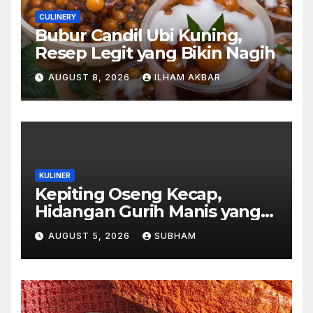
CULINERY
Bubur Candil Ubi Kuning,
Resep Legit yang Bikin Nagih
AUGUST 8, 2026
ILHAM AKBAR
KULINER
Kepiting Oseng Kecap,
Hidangan Gurih Manis yang
Selalu Menggugah Selera di
AUGUST 5, 2026
SUBHAM
Setiap Suapan