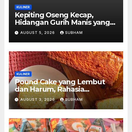
KULINER
Kepiting Oseng Kecap,
Hidangan Gurih Manis yang
Selalu Menggugah Selera di
AUGUST 5, 2026
SUBHAM
Setiap Suapan
KULINER
Pound Cake yang Lembut
dan Harum, Rahasia
Kelezatan Kue Klasik yang
AUGUST 3, 2026
SUBHAM
Tak Pernah Kehilangan
Pesona