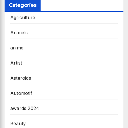
Categories
Agriculture
Animals
anime
Artist
Asteroids
Automotif
awards 2024
Beauty