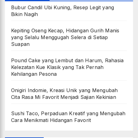
Bubur Candil Ubi Kuning, Resep Legit yang
Bikin Nagih
Kepiting Oseng Kecap, Hidangan Gurih Manis
yang Selalu Menggugah Selera di Setiap
Suapan
Pound Cake yang Lembut dan Harum, Rahasia
Kelezatan Kue Klasik yang Tak Pernah
Kehilangan Pesona
Onigiri Indomie, Kreasi Unik yang Mengubah
Cita Rasa Mi Favorit Menjadi Sajian Kekinian
Sushi Taco, Perpaduan Kreatif yang Mengubah
Cara Menikmati Hidangan Favorit