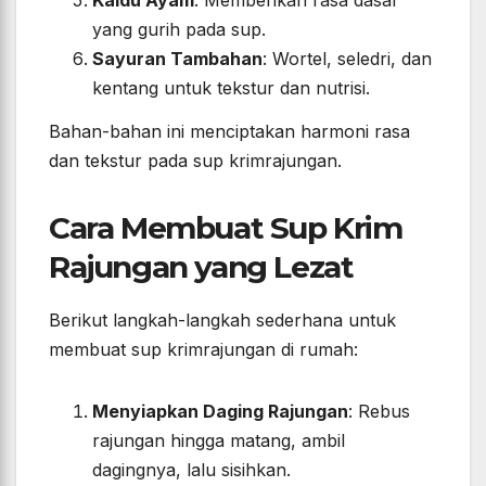
Kaldu Ayam
: Memberikan rasa dasar
yang gurih pada sup.
Sayuran Tambahan
: Wortel, seledri, dan
kentang untuk tekstur dan nutrisi.
Bahan-bahan ini menciptakan harmoni rasa
dan tekstur pada sup krimrajungan.
Cara Membuat Sup Krim
Rajungan yang Lezat
Berikut langkah-langkah sederhana untuk
membuat sup krimrajungan di rumah:
Menyiapkan Daging Rajungan
: Rebus
rajungan hingga matang, ambil
dagingnya, lalu sisihkan.