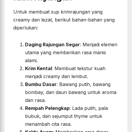
Untuk membuat sup krimrajungan yang
creamy dan lezat, berikut bahan-bahan yang
diperlukan:
Daging Rajungan Segar
: Menjadi elemen
utama yang memberikan rasa manis
alami.
Krim Kental
: Membuat tekstur kuah
menjadi creamy dan lembut.
Bumbu Dasar
: Bawang putih, bawang
bombay, dan daun bawang untuk aroma
dan rasa.
Rempah Pelengkap
: Lada putih, pala
bubuk, dan sejumput thyme untuk
menambah cita rasa.