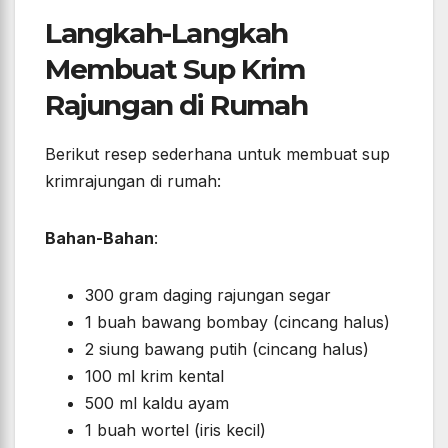
Langkah-Langkah
Membuat Sup Krim
Rajungan di Rumah
Berikut resep sederhana untuk membuat sup
krimrajungan di rumah:
Bahan-Bahan
:
300 gram daging rajungan segar
1 buah bawang bombay (cincang halus)
2 siung bawang putih (cincang halus)
100 ml krim kental
500 ml kaldu ayam
1 buah wortel (iris kecil)