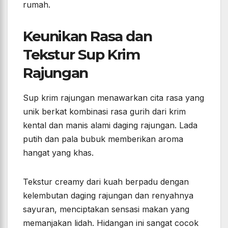
rumah.
Keunikan Rasa dan
Tekstur Sup Krim
Rajungan
Sup krim rajungan menawarkan cita rasa yang
unik berkat kombinasi rasa gurih dari krim
kental dan manis alami daging rajungan. Lada
putih dan pala bubuk memberikan aroma
hangat yang khas.
Tekstur creamy dari kuah berpadu dengan
kelembutan daging rajungan dan renyahnya
sayuran, menciptakan sensasi makan yang
memanjakan lidah. Hidangan ini sangat cocok