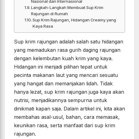
Nasional dan Internasional
Langkah-Langkah Membuat Sup Krim
Rajungan di Rumah
Sup Krim Rajungan, Hidangan Creamy yang
Kaya Rasa
Sup krim rajungan adalah salah satu hidangan
yang memadukan rasa gurih daging rajungan
dengan kelembutan kuah krim yang kaya.
Hidangan ini menjadi pilihan tepat untuk
pecinta makanan laut yang mencari sesuatu
yang hangat dan memanjakan lidah. Tidak
hanya lezat, sup krim rajungan juga kaya akan
nutrisi, menjadikannya sempurna untuk
dinikmati kapan saja. Dalam artikel ini, kita akan
membahas asal-usul, bahan, cara memasak,
keunikan rasa, serta manfaat dari sup krim
rajungan.