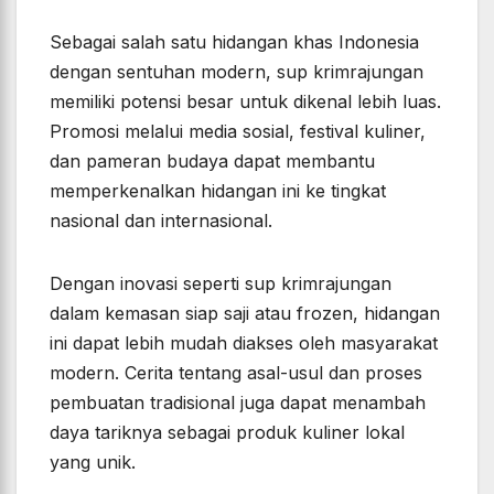
Sebagai salah satu hidangan khas Indonesia
dengan sentuhan modern, sup krimrajungan
memiliki potensi besar untuk dikenal lebih luas.
Promosi melalui media sosial, festival kuliner,
dan pameran budaya dapat membantu
memperkenalkan hidangan ini ke tingkat
nasional dan internasional.
Dengan inovasi seperti sup krimrajungan
dalam kemasan siap saji atau frozen, hidangan
ini dapat lebih mudah diakses oleh masyarakat
modern. Cerita tentang asal-usul dan proses
pembuatan tradisional juga dapat menambah
daya tariknya sebagai produk kuliner lokal
yang unik.