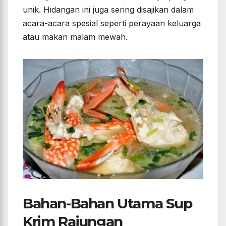
unik. Hidangan ini juga sering disajikan dalam
acara-acara spesial seperti perayaan keluarga
atau makan malam mewah.
Bahan-Bahan Utama Sup
Krim Rajungan