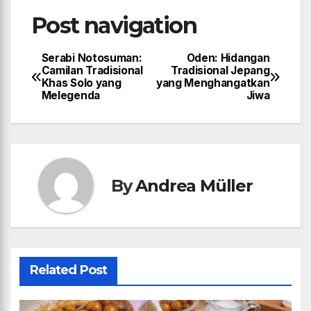
Post navigation
Serabi Notosuman:
Oden: Hidangan
Camilan Tradisional
Tradisional Jepang
Khas Solo yang
yang Menghangatkan
Melegenda
Jiwa
By
Andrea Müller
Related Post