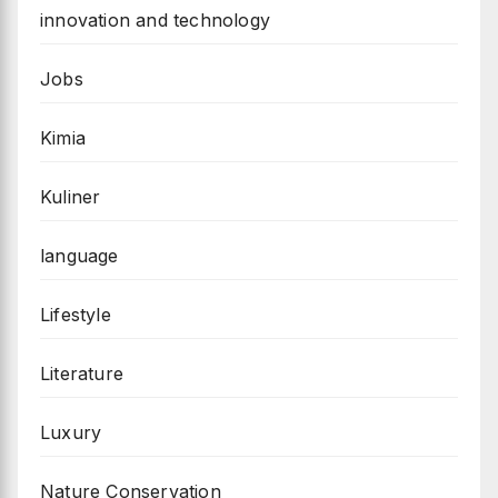
innovation and technology
Jobs
Kimia
Kuliner
language
Lifestyle
Literature
Luxury
Nature Conservation