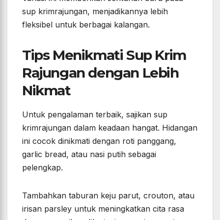
sup krimrajungan, menjadikannya lebih
fleksibel untuk berbagai kalangan.
Tips Menikmati Sup Krim
Rajungan dengan Lebih
Nikmat
Untuk pengalaman terbaik, sajikan sup
krimrajungan dalam keadaan hangat. Hidangan
ini cocok dinikmati dengan roti panggang,
garlic bread, atau nasi putih sebagai
pelengkap.
Tambahkan taburan keju parut, crouton, atau
irisan parsley untuk meningkatkan cita rasa