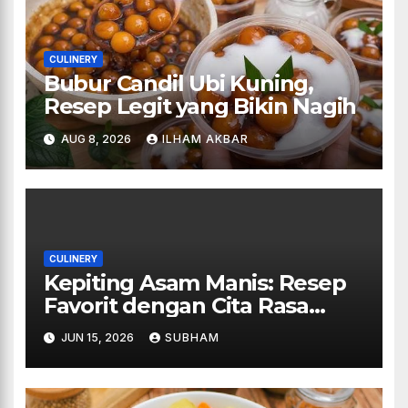
CULINERY
Bubur Candil Ubi Kuning,
Resep Legit yang Bikin Nagih
AUG 8, 2026
ILHAM AKBAR
CULINERY
Kepiting Asam Manis: Resep
Favorit dengan Cita Rasa
Restoran
JUN 15, 2026
SUBHAM