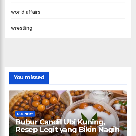
world affairs
wrestling
You missed
CULINERY
Bubur Candil Ubi Kuning,
Resep Legit yang Bikin Nagih