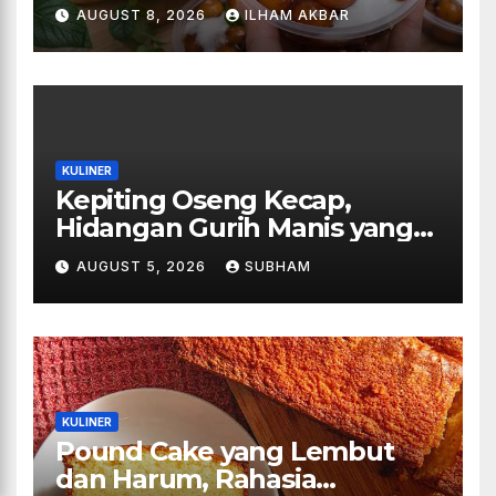
AUGUST 8, 2026
ILHAM AKBAR
KULINER
Kepiting Oseng Kecap,
Hidangan Gurih Manis yang
Selalu Menggugah Selera di
AUGUST 5, 2026
SUBHAM
Setiap Suapan
KULINER
Pound Cake yang Lembut
dan Harum, Rahasia