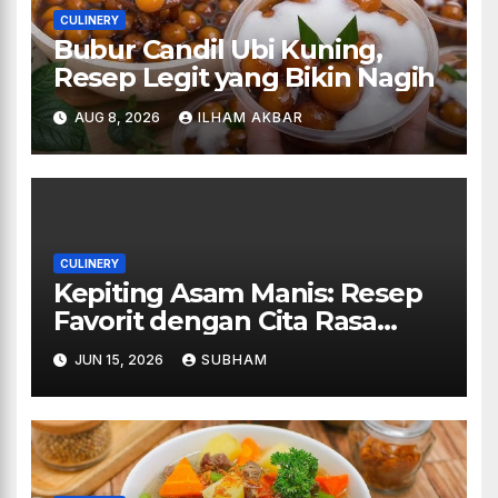
CULINERY
Bubur Candil Ubi Kuning,
Resep Legit yang Bikin Nagih
AUG 8, 2026
ILHAM AKBAR
CULINERY
Kepiting Asam Manis: Resep
Favorit dengan Cita Rasa
Restoran
JUN 15, 2026
SUBHAM