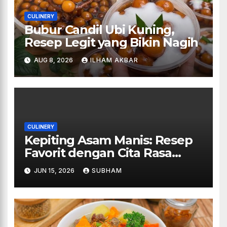
CULINERY
Bubur Candil Ubi Kuning,
Resep Legit yang Bikin Nagih
AUG 8, 2026
ILHAM AKBAR
CULINERY
Kepiting Asam Manis: Resep
Favorit dengan Cita Rasa
Restoran
JUN 15, 2026
SUBHAM