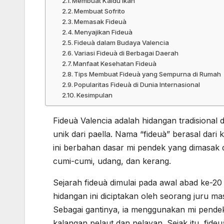
Membuat Kaldu Ikan
Membuat Sofrito
Memasak Fideuà
Menyajikan Fideuà
Fideuà dalam Budaya Valencia
Variasi Fideuà di Berbagai Daerah
Manfaat Kesehatan Fideuà
Tips Membuat Fideuà yang Sempurna di Rumah
Popularitas Fideuà di Dunia Internasional
Kesimpulan
Fideuà Valencia adalah hidangan tradisional d
unik dari paella. Nama “fideuà” berasal dari 
ini berbahan dasar mi pendek yang dimasak de
cumi-cumi, udang, dan kerang.
Sejarah fideuà dimulai pada awal abad ke-20 
hidangan ini diciptakan oleh seorang juru m
Sebagai gantinya, ia menggunakan mi pendek
kalangan pelaut dan nelayan. Sejak itu, fide