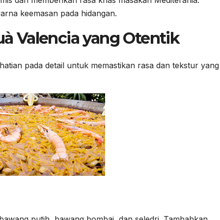
rna keemasan pada hidangan.
à Valencia yang Otentik
tian pada detail untuk memastikan rasa dan tekstur yang
 bawang putih, bawang bombai, dan seledri. Tambahkan