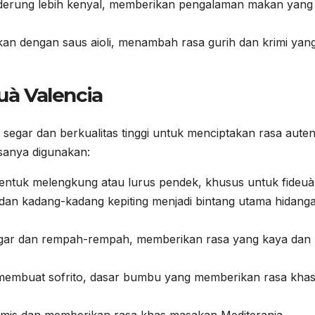
nderung lebih kenyal, memberikan pengalaman makan yang
ikan dengan saus aioli, menambah rasa gurih dan krimi yan
à Valencia
egar dan berkualitas tinggi untuk menciptakan rasa autent
sanya digunakan:
entuk melengkung atau lurus pendek, khusus untuk fideuà
dan kadang-kadang kepiting menjadi bintang utama hidang
 segar dan rempah-rempah, memberikan rasa yang kaya dan
embuat sofrito, dasar bumbu yang memberikan rasa kha
is dan memberikan rasa khas masakan Mediterania.