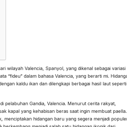
ari wilayah Valencia, Spanyol, yang dikenal sebagai variasi
kata “fideu” dalam bahasa Valencia, yang berarti mi. Hidang
ngan kaldu ikan dan dilengkapi berbagai hasil laut seperti
di pelabuhan Gandia, Valencia. Menurut cerita rakyat,
asak kapal yang kehabisan beras saat ingin membuat paella.
, menciptakan hidangan baru yang segera menjadi populer
uà berkembang menjadi salah satu hidangan ikonik dari