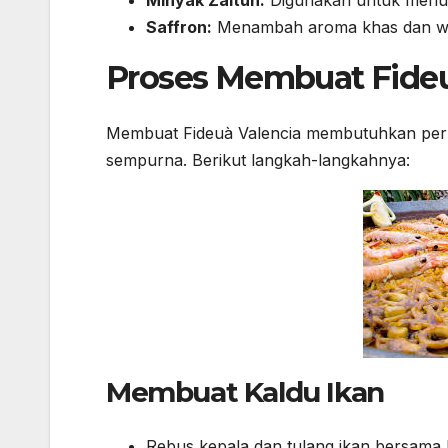
Saffron:
Menambah aroma khas dan wa
Proses Membuat Fideu
Membuat Fideuà Valencia membutuhkan perha
sempurna. Berikut langkah-langkahnya:
Membuat Kaldu Ikan
Rebus kepala dan tulang ikan bersama