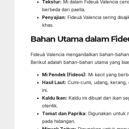
Tekstur:
Mi dalam Fideuà Valencia ce
berbeda dari paella.
Penyajian:
Fideuà Valencia sering disaj
khas.
Bahan Utama dalam Fideu
Fideuà Valencia mengandalkan bahan-bahan s
Berikut adalah bahan-bahan utama yang bia
Mi Pendek (Fideos):
Mi kecil yang berb
Hasil Laut:
Cumi-cumi, udang, kerang, 
ini.
Kaldu Ikan:
Kaldu ini dibuat dari ikan
otentik.
Tomat dan Paprika:
Digunakan untuk m
pada hidangan.
Minyak Zaitun:
Digunakan untuk menum