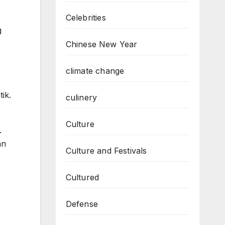
Celebrities
g
Chinese New Year
climate change
ik.
culinery
Culture
.
an
Culture and Festivals
Cultured
s
Defense