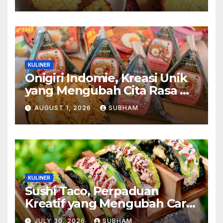
Tak Pernah Kehilangan
Pesona
KULINER
Onigiri Indomie, Kreasi Unik
yang Mengubah Cita Rasa Mi
Favorit Menjadi Sajian
AUGUST 1, 2026
SUBHAM
Kekinian
KULINER
Sushi Taco, Perpaduan
Kreatif yang Mengubah Cara
Menikmati Hidangan Favorit
JULY 30, 2026
SUBHAM