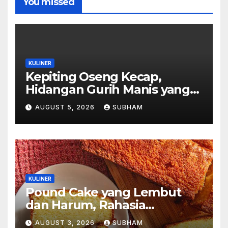
You missed
KULINER
Kepiting Oseng Kecap,
Hidangan Gurih Manis yang
Selalu Menggugah Selera di
AUGUST 5, 2026
SUBHAM
Setiap Suapan
KULINER
Pound Cake yang Lembut
dan Harum, Rahasia
Kelezatan Kue Klasik yang
AUGUST 3, 2026
SUBHAM