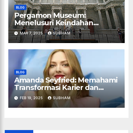
BLOG
Pergamon Museum:
Menelusuri Keindahan
Arsitektur dan Koleksi
MAR 7, 2025
SUBHAM
Legendaris
BLOG
Amanda Seyfried: Memahami
Transformasi Karier dan
Peran-Peran Ikoniknya
FEB 19, 2025
SUBHAM