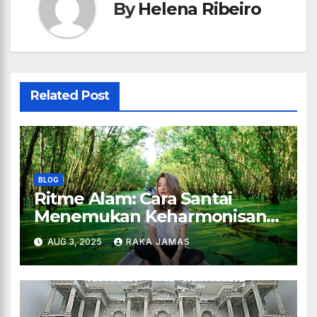
By
Helena Ribeiro
Related Post
BLOG
Ritme Alam: Cara Santai
Menemukan Keharmonisan
Hidup
AUG 3, 2025
RAKA JAMAS